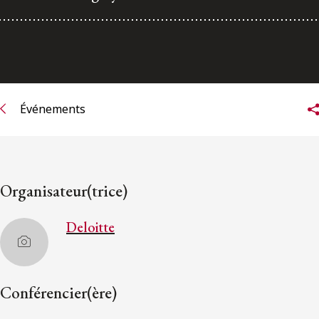
ENGLISH
S’abonner aux articles Osler
S’abonner
Événements
Organisateur(trice)
Deloitte
Conférencier(ère)