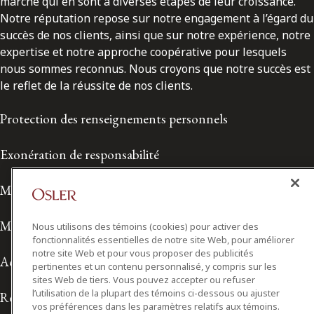
marché qui en sont à diverses étapes de leur croissance.
Notre réputation repose sur notre engagement à l’égard du
succès de nos clients, ainsi que sur notre expérience, notre
expertise et notre approche coopérative pour lesquels
nous sommes reconnus. Nous croyons que notre succès est
le reflet de la réussite de nos clients.
Protection des renseignements personnels
Exonération de responsabilité
Modalités de prestation de services
Modalités d'utilisation
Nous utilisons des témoins (cookies) pour activer des
fonctionnalités essentielles de notre site Web, pour améliorer
notre site Web et pour vous proposer des publicités
Accessibilité
pertinentes et un contenu personnalisé, y compris sur les
sites Web de tiers. Vous pouvez accepter ou refuser
l’utilisation de la plupart des témoins ci-dessous ou ajuster
Relations avec les médias
vos préférences dans les paramètres relatifs aux témoins.