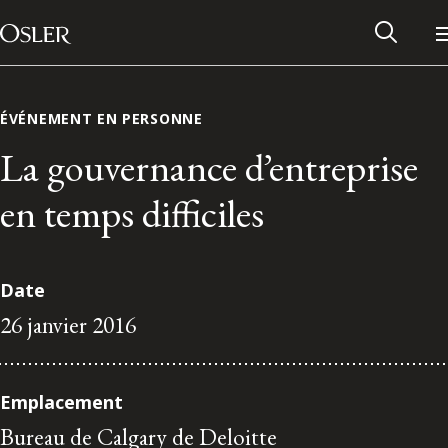
Main Navigation
Passer au contenu
ÉVÉNEMENT EN PERSONNE
La gouvernance d’entreprise
en temps difficiles
Date
26 janvier 2016
Réseau des anciens d’Osler
Emplacement
Contactez-nous
Bureau de Calgary de Deloitte