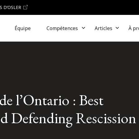
S D’OSLER
Équipe
Compétences
Articles
À pr
e l’Ontario : Best
nd Defending Rescission