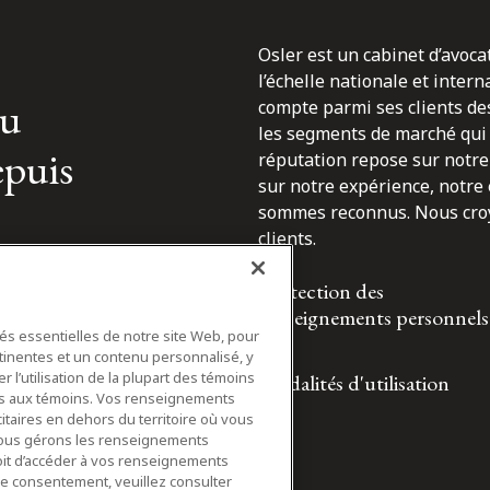
Osler est un cabinet d’avoca
l’échelle nationale et inter
du
compte parmi ses clients des
les segments de marché qui 
epuis
réputation repose sur notre 
sur notre expérience, notre
sommes reconnus. Nous croyo
clients.
Protection des
renseignements personnels
tés essentielles de notre site Web, pour
tinentes et un contenu personnalisé, y
 l’utilisation de la plupart des témoins
Modalités d'utilisation
ifs aux témoins. Vos renseignements
itaires en dehors du territoire où vous
nous gérons les renseignements
roit d’accéder à vos renseignements
tre consentement, veuillez consulter