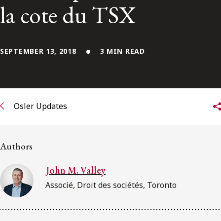
la cote du TSX
Subscribe to receive our latest insights
Subscribe to Osler Insights
SEPTEMBER 13, 2018
3 MIN READ
Osler Updates
Authors
John M. Valley
Associé, Droit des sociétés, Toronto