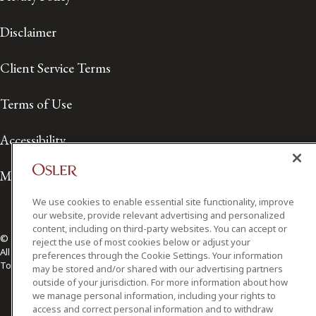
Disclaimer
Client Service Terms
Terms of Use
Accessibility
Media Contact
We use cookies to enable essential site functionality, improve
our website, provide relevant advertising and personalized
content, including on third-party websites. You can accept or
© 2026 Osler, Hoskin & Harcourt LLP.
reject the use of most cookies below or adjust your
All Rights Reserved
preferences through the Cookie Settings. Your information
Toronto | Montréal | Calgary | Vancouver | Ottawa | New York
may be stored and/or shared with our advertising partners
outside of your jurisdiction. For more information about how
we manage personal information, including your rights to
access and correct personal information and to withdraw