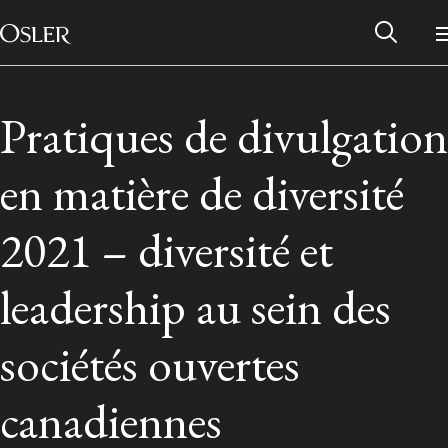
Main Navigation
Skip to content
Pratiques de divulgation
en matière de diversité
2021 – diversité et
leadership au sein des
sociétés ouvertes
Alumni Network
canadiennes
Contact Us