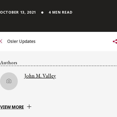
Subscribe to receive our latest insights
OCTOBER 13, 2021
4 MIN READ
Subscribe to Osler Insights
Osler Updates
Authors
John M. Valley
VIEW MORE