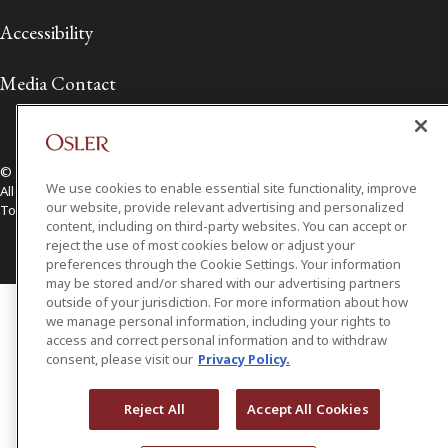
Accessibility
Media Contact
© 2026 Osler, Hoskin & Harcourt LLP.
We use cookies to enable essential site functionality, improve
All Rights Reserved
our website, provide relevant advertising and personalized
Toronto | Montréal | Calgary | Vancouver | Ottawa | New York
content, including on third-party websites. You can accept or
reject the use of most cookies below or adjust your
preferences through the Cookie Settings. Your information
may be stored and/or shared with our advertising partners
outside of your jurisdiction. For more information about how
we manage personal information, including your rights to
access and correct personal information and to withdraw
consent, please visit our
Privacy Policy.
Reject All
Accept All Cookies