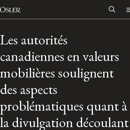
Main Navigation
Skip to content
Les autorités
canadiennes en valeurs
mobilières soulignent
des aspects
problématiques quant à
Alumni Network
la divulgation découlant
Contact Us