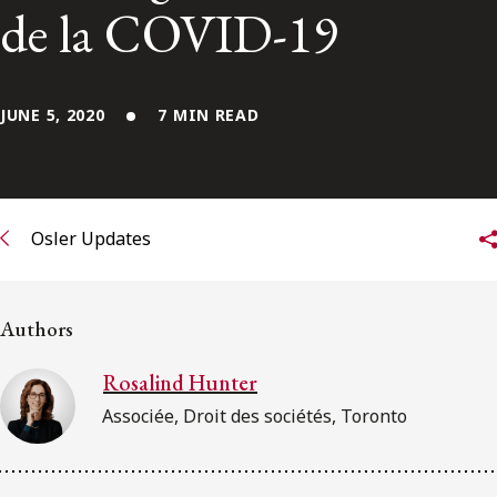
de la COVID-19
Subscribe to receive our latest insights
Subscribe to Osler Insights
JUNE 5, 2020
7 MIN READ
Osler Updates
Authors
Rosalind Hunter
Associée, Droit des sociétés, Toronto