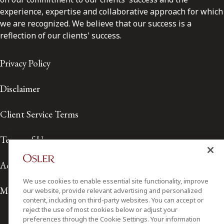
experience, expertise and collaborative approach for which
we are recognized. We believe that our success is a
reflection of our clients' success.
Privacy Policy
Disclaimer
Client Service Terms
Terms of Use
Accessibility
We use cookies to enable essential site functionality, improve
Media Contact
our website, provide relevant advertising and personalized
content, including on third-party websites. You can accept or
reject the use of most cookies below or adjust your
preferences through the Cookie Settings. Your information