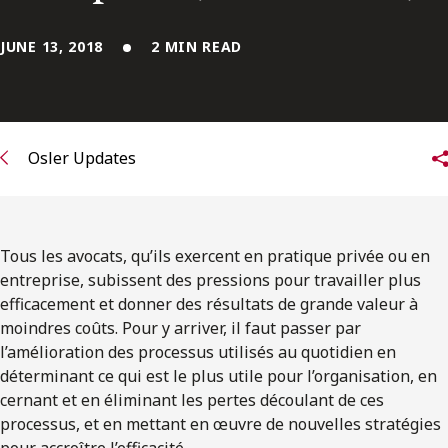
Subscribe to receive our latest insights
JUNE 13, 2018
2 MIN READ
Subscribe to Osler Insights
Osler Updates
Tous les avocats, qu’ils exercent en pratique privée ou en
entreprise, subissent des pressions pour travailler plus
efficacement et donner des résultats de grande valeur à
moindres coûts. Pour y arriver, il faut passer par
l’amélioration des processus utilisés au quotidien en
déterminant ce qui est le plus utile pour l’organisation, en
cernant et en éliminant les pertes découlant de ces
processus, et en mettant en œuvre de nouvelles stratégies
pour accroître l’efficacité.