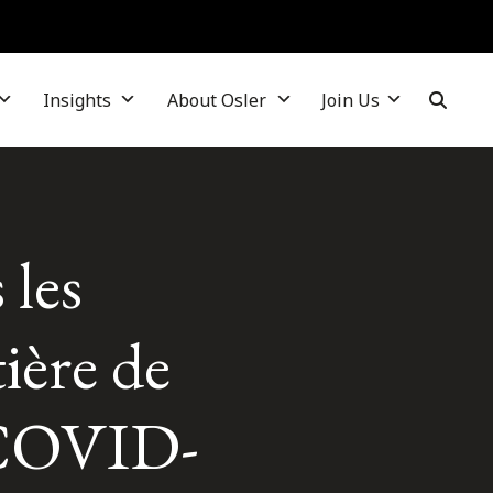
Insights
About Osler
Join Us
 les
ière de
e COVID-